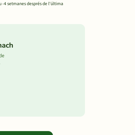
u -4 setmanes després de l'última
nach
 de
ó