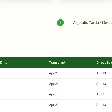
Vegetatiu Tardà / Llest 
Dins
Transplant
Direct So
Apr 27
Apr 13
Apr 27
Apr 13
Apr 17
Apr 3
Apr 27
Apr 13