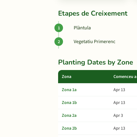
Etapes de Creixement
Plàntula
Vegetatiu Primerenc
Planting Dates by Zone
Zona
Comenceu a 
Zona 1a
Apr 13
Zona 1b
Apr 13
Zona 2a
Apr 3
Zona 2b
Apr 13