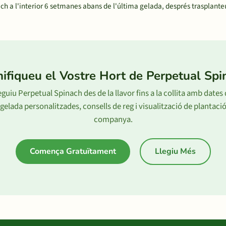
h a l'interior 6 setmanes abans de l'última gelada, després trasplante
nifiqueu el Vostre Hort de Perpetual Spi
guiu Perpetual Spinach des de la llavor fins a la collita amb dates
gelada personalitzades, consells de reg i visualització de plantaci
companya.
Comença Gratuïtament
Llegiu Més