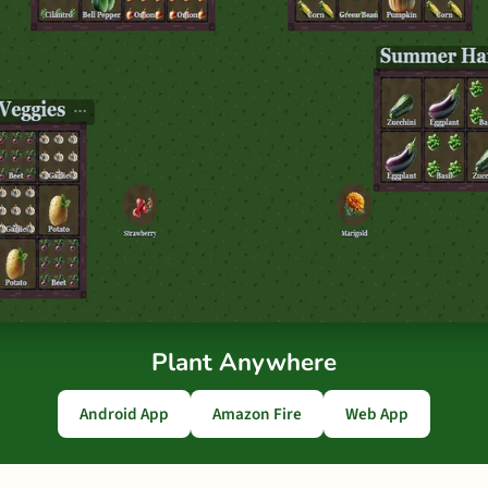
Plant Anywhere
Android App
Amazon Fire
Web App