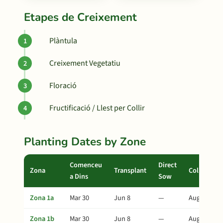
Etapes de Creixement
Plàntula
Creixement Vegetatiu
Floració
Fructificació / Llest per Collir
Planting Dates by Zone
Comenceu
Direct
Zona
Transplant
Collita
a Dins
Sow
Zona 1a
Mar 30
Jun 8
—
Aug 12
Zona 1b
Mar 30
Jun 8
—
Aug 12