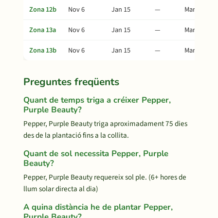
Zona 12b
Nov 6
Jan 15
—
Mar 21
Zona 13a
Nov 6
Jan 15
—
Mar 21
Zona 13b
Nov 6
Jan 15
—
Mar 21
Preguntes freqüents
Quant de temps triga a créixer Pepper,
Purple Beauty?
Pepper, Purple Beauty triga aproximadament 75 dies
des de la plantació fins a la collita.
Quant de sol necessita Pepper, Purple
Beauty?
Pepper, Purple Beauty requereix sol ple. (6+ hores de
llum solar directa al dia)
A quina distància he de plantar Pepper,
Purple Beauty?