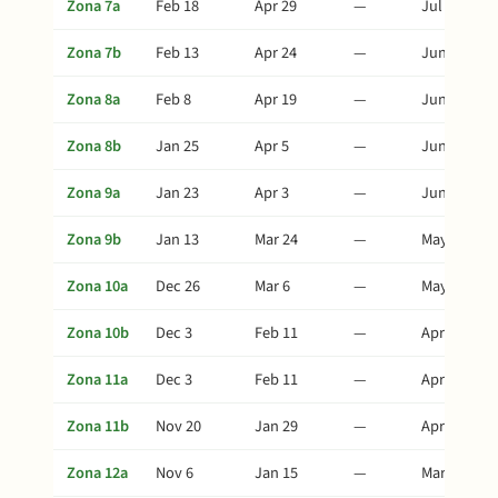
Zona 7a
Feb 18
Apr 29
—
Jul 3
Zona 7b
Feb 13
Apr 24
—
Jun 28
Zona 8a
Feb 8
Apr 19
—
Jun 23
Zona 8b
Jan 25
Apr 5
—
Jun 9
Zona 9a
Jan 23
Apr 3
—
Jun 7
Zona 9b
Jan 13
Mar 24
—
May 28
Zona 10a
Dec 26
Mar 6
—
May 10
Zona 10b
Dec 3
Feb 11
—
Apr 17
Zona 11a
Dec 3
Feb 11
—
Apr 17
Zona 11b
Nov 20
Jan 29
—
Apr 4
Zona 12a
Nov 6
Jan 15
—
Mar 21