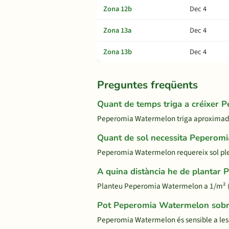
Zona 12b
Dec 4
Zona 13a
Dec 4
Zona 13b
Dec 4
Preguntes freqüents
Quant de temps triga a créixer
Peperomia Watermelon triga aproximadame
Quant de sol necessita Peperom
Peperomia Watermelon requereix sol ple. 
A quina distància he de planta
Planteu Peperomia Watermelon a 1/m² (
Pot Peperomia Watermelon sobre
Peperomia Watermelon és sensible a les 