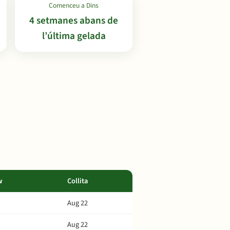
Comenceu a Dins
4 setmanes abans de
l’última gelada
w
Collita
Aug 22
Aug 22