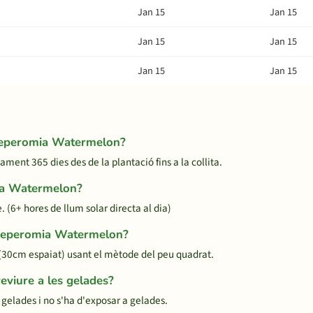
Jan 15
Jan 15
Jan 15
Jan 15
Jan 15
Jan 15
 Peperomia Watermelon?
nt 365 dies des de la plantació fins a la collita.
ia Watermelon?
(6+ hores de llum solar directa al dia)
r Peperomia Watermelon?
30cm espaiat) usant el mètode del peu quadrat.
viure a les gelades?
gelades i no s'ha d'exposar a gelades.