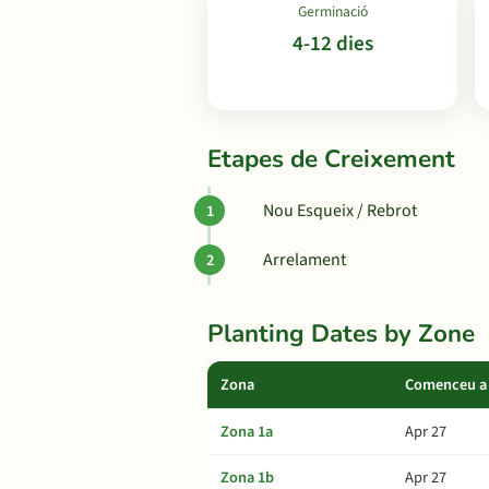
Germinació
4-12 dies
Etapes de Creixement
Nou Esqueix / Rebrot
Arrelament
Planting Dates by Zone
Zona
Comenceu a 
Zona 1a
Apr 27
Zona 1b
Apr 27