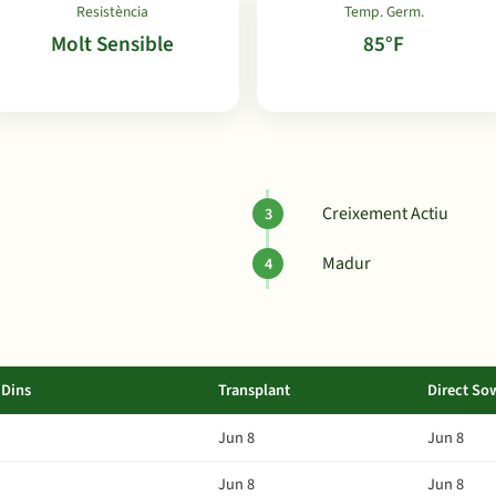
Resistència
Temp. Germ.
Molt Sensible
85°F
Creixement Actiu
Madur
Dins
Transplant
Direct So
Jun 8
Jun 8
Jun 8
Jun 8