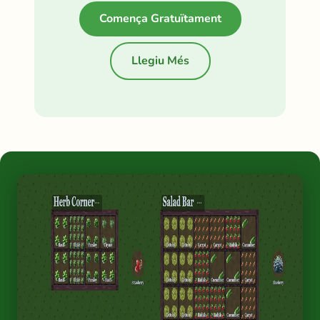
Comença Gratuïtament
Llegiu Més