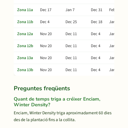
Zona 11a
Dec 17
Jan 7
Dec 31
Feb 11
Zona 11b
Dec 4
Dec 25
Dec 18
Jan 29
Zona 12a
Nov 20
Dec 11
Dec 4
Jan 15
Zona 12b
Nov 20
Dec 11
Dec 4
Jan 15
Zona 13a
Nov 20
Dec 11
Dec 4
Jan 15
Zona 13b
Nov 20
Dec 11
Dec 4
Jan 15
Preguntes freqüents
Quant de temps triga a créixer Enciam,
Winter Density?
Enciam, Winter Density triga aproximadament 60 dies
des de la plantació fins a la collita.