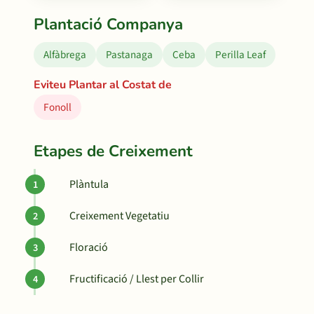
Plantació Companya
Alfàbrega
Pastanaga
Ceba
Perilla Leaf
Eviteu Plantar al Costat de
Fonoll
Etapes de Creixement
Plàntula
Creixement Vegetatiu
Floració
Fructificació / Llest per Collir