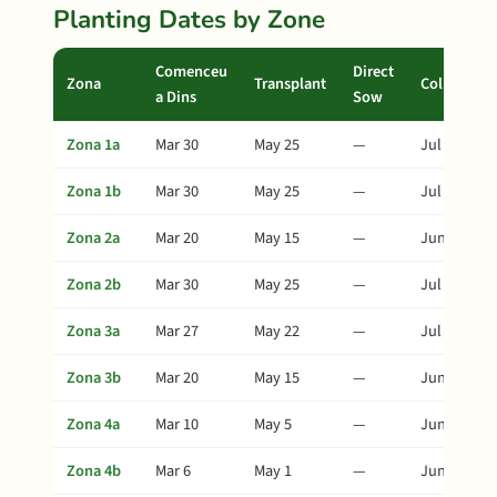
Planting Dates by Zone
Comenceu
Direct
Zona
Transplant
Collita
a Dins
Sow
Zona 1a
Mar 30
May 25
—
Jul 9
Zona 1b
Mar 30
May 25
—
Jul 9
Zona 2a
Mar 20
May 15
—
Jun 29
Zona 2b
Mar 30
May 25
—
Jul 9
Zona 3a
Mar 27
May 22
—
Jul 6
Zona 3b
Mar 20
May 15
—
Jun 29
Zona 4a
Mar 10
May 5
—
Jun 19
Zona 4b
Mar 6
May 1
—
Jun 15