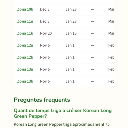
Zona 10b
Dec 3
Jan 28
—
Mar 14
Zona 11a
Dec 3
Jan 28
—
Mar 14
Zona 11b
Nov 20
Jan 15
—
Mar 1
Zona 12a
Nov 6
Jan 1
—
Feb 15
Zona 12b
Nov 6
Jan 1
—
Feb 15
Zona 13a
Nov 6
Jan 1
—
Feb 15
Zona 13b
Nov 6
Jan 1
—
Feb 15
Preguntes freqüents
Quant de temps triga a créixer Korean Long
Green Pepper?
Korean Long Green Pepper triga aproximadament 75