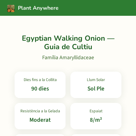
Plant Anywhere
Egyptian Walking Onion —
Guia de Cultiu
Família Amaryllidaceae
Dies fins a la Collita
Llum Solar
90 dies
Sol Ple
Resistència a la Gelada
Espaiat
Moderat
8/m²