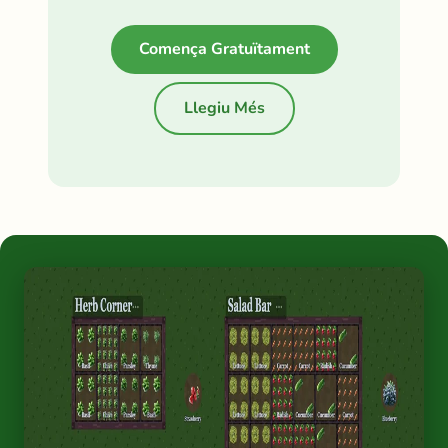
Comença Gratuïtament
Llegiu Més