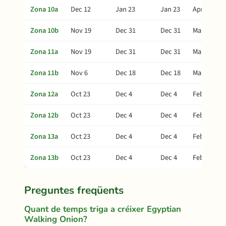
Zona 10a
Dec 12
Jan 23
Jan 23
Apr 13
Zona 10b
Nov 19
Dec 31
Dec 31
Mar 21
Zona 11a
Nov 19
Dec 31
Dec 31
Mar 21
Zona 11b
Nov 6
Dec 18
Dec 18
Mar 8
Zona 12a
Oct 23
Dec 4
Dec 4
Feb 22
Zona 12b
Oct 23
Dec 4
Dec 4
Feb 22
Zona 13a
Oct 23
Dec 4
Dec 4
Feb 22
Zona 13b
Oct 23
Dec 4
Dec 4
Feb 22
Preguntes freqüents
Quant de temps triga a créixer Egyptian
Walking Onion?