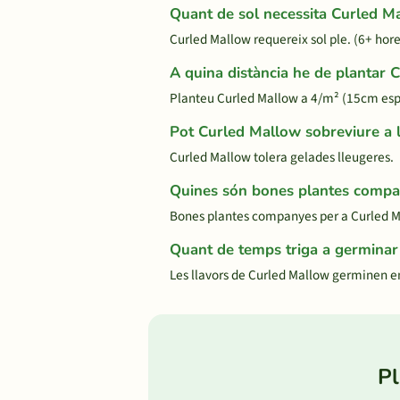
Quant de sol necessita Curled M
Curled Mallow requereix sol ple. (6+ hores
A quina distància he de plantar 
Planteu Curled Mallow a 4/m² (15cm espa
Pot Curled Mallow sobreviure a 
Curled Mallow tolera gelades lleugeres.
Quines són bones plantes compa
Bones plantes companyes per a Curled M
Quant de temps triga a germina
Les llavors de Curled Mallow germinen e
Pl