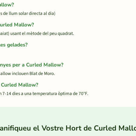
allow?
 de llum solar directa al dia)
Curled Mallow?
iat) usant el mètode del peu quadrat.
les gelades?
nyes per a Curled Mallow?
allow inclouen Blat de Moro.
r Curled Mallow?
n 7-14 dies a una temperatura òptima de 70°F.
anifiqueu el Vostre Hort de Curled Mal