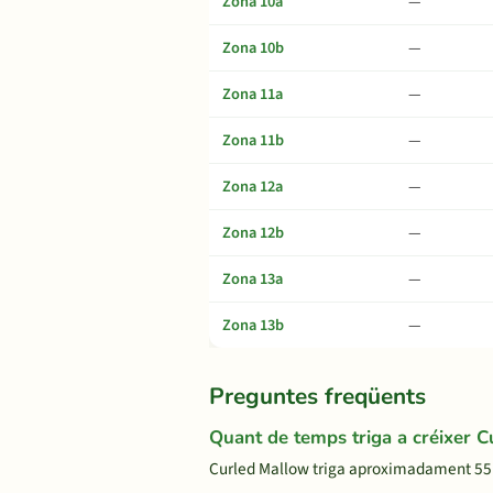
Zona 10a
—
Zona 10b
—
Zona 11a
—
Zona 11b
—
Zona 12a
—
Zona 12b
—
Zona 13a
—
Zona 13b
—
Preguntes freqüents
Quant de temps triga a créixer 
Curled Mallow triga aproximadament 55 die