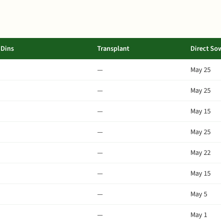
Dins
Transplant
Direct So
—
May 25
—
May 25
—
May 15
—
May 25
—
May 22
—
May 15
—
May 5
—
May 1