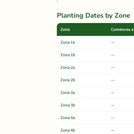
Planting Dates by Zone
Zona
Comenceu a 
Zona 1a
—
Zona 1b
—
Zona 2a
—
Zona 2b
—
Zona 3a
—
Zona 3b
—
Zona 4a
—
Zona 4b
—