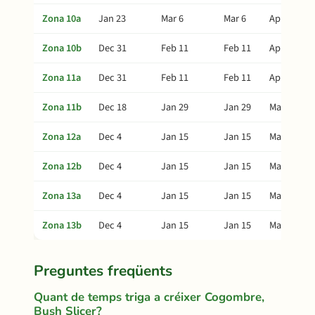
Zona 10a
Jan 23
Mar 6
Mar 6
Apr 25
Zona 10b
Dec 31
Feb 11
Feb 11
Apr 2
Zona 11a
Dec 31
Feb 11
Feb 11
Apr 2
Zona 11b
Dec 18
Jan 29
Jan 29
Mar 20
Zona 12a
Dec 4
Jan 15
Jan 15
Mar 6
Zona 12b
Dec 4
Jan 15
Jan 15
Mar 6
Zona 13a
Dec 4
Jan 15
Jan 15
Mar 6
Zona 13b
Dec 4
Jan 15
Jan 15
Mar 6
Preguntes freqüents
Quant de temps triga a créixer Cogombre,
Bush Slicer?