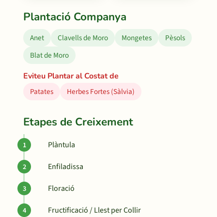
Plantació Companya
Anet
Clavells de Moro
Mongetes
Pèsols
Blat de Moro
Eviteu Plantar al Costat de
Patates
Herbes Fortes (Sàlvia)
Etapes de Creixement
Plàntula
Enfiladissa
Floració
Fructificació / Llest per Collir