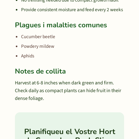
No trellising needed due to compact growth habit
Provide consistent moisture and feed every 2 weeks
Plagues i malalties comunes
Cucumber beetle
Powdery mildew
Aphids
Notes de collita
Harvest at 6-8 inches when dark green and firm.
Check daily as compact plants can hide fruit in their
dense foliage.
Planifiqueu el Vostre Hort