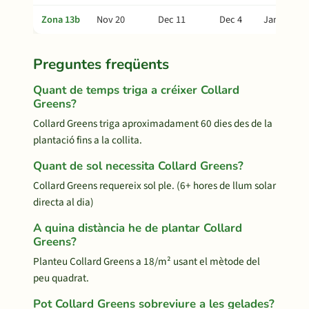
Zona 13b
Nov 20
Dec 11
Dec 4
Jan 30
Preguntes freqüents
Quant de temps triga a créixer Collard
Greens?
Collard Greens triga aproximadament 60 dies des de la
plantació fins a la collita.
Quant de sol necessita Collard Greens?
Collard Greens requereix sol ple. (6+ hores de llum solar
directa al dia)
A quina distància he de plantar Collard
Greens?
Planteu Collard Greens a 18/m² usant el mètode del
peu quadrat.
Pot Collard Greens sobreviure a les gelades?