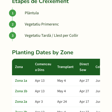
Etapes de Creixement
Plàntula
Vegetatiu Primerenc
Vegetatiu Tardà / Llest per Collir
Planting Dates by Zone
Comenceu
Direct
Zona
Transplant
Collita
a Dins
Sow
Zona 1a
Apr 13
May 4
Apr 27
Jun 23
Zona 1b
Apr 13
May 4
Apr 27
Jun 23
Zona 2a
Apr 3
Apr 24
Apr 17
Jun 13