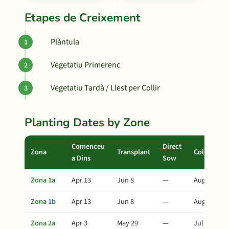
Etapes de Creixement
Plàntula
Vegetatiu Primerenc
Vegetatiu Tardà / Llest per Collir
Planting Dates by Zone
Comenceu
Direct
Zona
Transplant
Collita
a Dins
Sow
Zona 1a
Apr 13
Jun 8
—
Aug 7
Zona 1b
Apr 13
Jun 8
—
Aug 7
Zona 2a
Apr 3
May 29
—
Jul 28