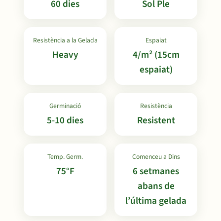
60 dies
Sol Ple
Resistència a la Gelada
Espaiat
Heavy
4/m² (15cm
espaiat)
Germinació
Resistència
5-10 dies
Resistent
Temp. Germ.
Comenceu a Dins
75°F
6 setmanes
abans de
l’última gelada