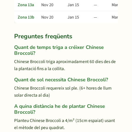
Zona 13a
Nov 20
Jan 15
—
Mar 16
Zona 13b
Nov 20
Jan 15
—
Mar 16
Preguntes freqüents
Quant de temps triga a créixer Chinese
Broccoli?
Chinese Broccoli triga aproximadament 60 dies des de
la plantació fins a la collita.
Quant de sol necessita Chinese Broccoli?
Chinese Broccoli requereix sol ple. (6+ hores de llum
solar directa al dia)
A quina distància he de plantar Chinese
Broccoli?
Planteu Chinese Broccoli a 4/m² (15cm espaiat) usant
el mètode del peu quadrat.