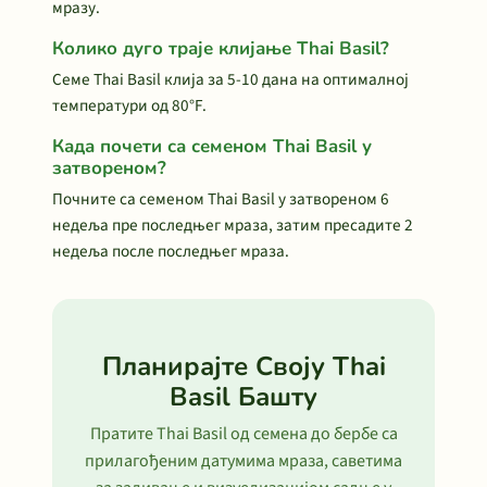
мразу.
Колико дуго траје клијање Thai Basil?
Семе Thai Basil клија за 5-10 дана на оптималној
температури од 80°F.
Када почети са семеном Thai Basil у
затвореном?
Почните са семеном Thai Basil у затвореном 6
недеља пре последњег мраза, затим пресадите 2
недеља после последњег мраза.
Планирајте Своју Thai
Basil Башту
Пратите Thai Basil од семена до бербе са
прилагођеним датумима мраза, саветима