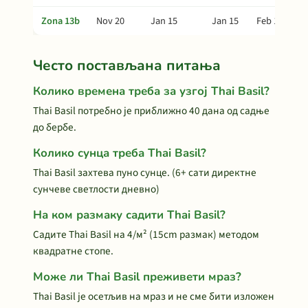
Zona 13b
Nov 20
Jan 15
Jan 15
Feb 14
Често постављана питања
Колико времена треба за узгој Thai Basil?
Thai Basil потребно је приближно 40 дана од садње
до бербе.
Колико сунца треба Thai Basil?
Thai Basil захтева пуно сунце. (6+ сати директне
сунчеве светлости дневно)
На ком размаку садити Thai Basil?
Садите Thai Basil на 4/м² (15cm размак) методом
квадратне стопе.
Може ли Thai Basil преживети мраз?
Thai Basil је осетљив на мраз и не сме бити изложен