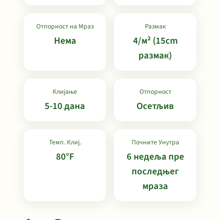
Отпорност на Мраз
Размак
Нема
4/м² (15cm
размак)
Клијање
Отпорност
5-10 дана
Осетљив
Темп. Клиј.
Почните Унутра
80°F
6 недеља пре
последњег
мраза