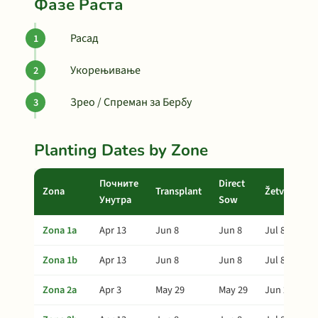
Фазе Раста
Расад
Укорењивање
Зрео / Спреман за Бербу
Planting Dates by Zone
Почните
Direct
Zona
Transplant
Žetva
Унутра
Sow
Zona 1a
Apr 13
Jun 8
Jun 8
Jul 8
Zona 1b
Apr 13
Jun 8
Jun 8
Jul 8
Zona 2a
Apr 3
May 29
May 29
Jun 28