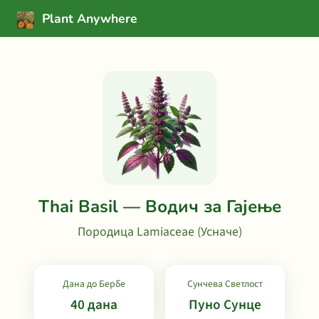
Plant Anywhere
Thai Basil — Водич за Гајење
Породица Lamiaceae (Усначе)
Дана до Бербе
Сунчева Светлост
40 дана
Пуно Сунце