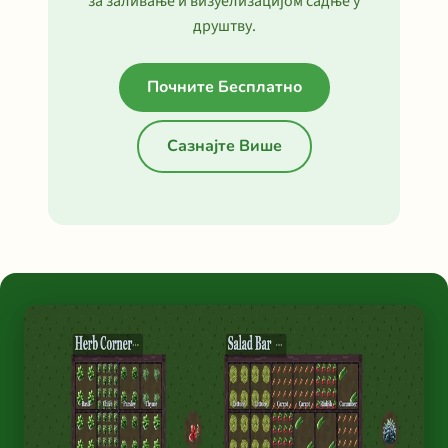
за заливање и визуелизацијом садње у
друштву.
Почните Бесплатно
Сазнајте Више