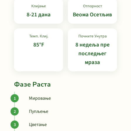
Клијање
Отпорност
8-21 дана
Веома Осетљив
Темп. Клиј.
Почните Унутра
85°F
8 недеља пре
последњег
мраза
Фазе Раста
Мировање
Пупљење
Цветање