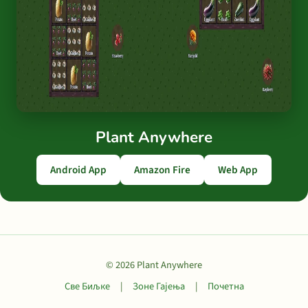
Plant Anywhere
Android App
Amazon Fire
Web App
© 2026 Plant Anywhere
Све Биљке
|
Зоне Гајења
|
Почетна