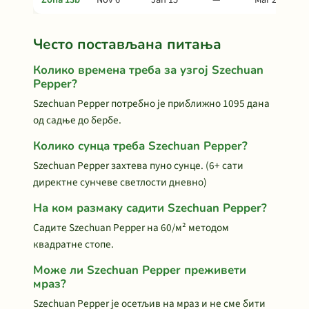
Често постављана питања
Колико времена треба за узгој Szechuan
Pepper?
Szechuan Pepper потребно је приближно 1095 дана
од садње до бербе.
Колико сунца треба Szechuan Pepper?
Szechuan Pepper захтева пуно сунце. (6+ сати
директне сунчеве светлости дневно)
На ком размаку садити Szechuan Pepper?
Садите Szechuan Pepper на 60/м² методом
квадратне стопе.
Може ли Szechuan Pepper преживети
мраз?
Szechuan Pepper је осетљив на мраз и не сме бити