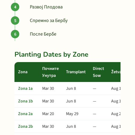
Развој Плодова
Спремно за Бербу
После Бербе
Planting Dates by Zone
Почните
Direct
Zona
Transplant
Žetva
Унутра
Sow
Zona 1a
Mar 30
Jun 8
—
Aug 12
Zona 1b
Mar 30
Jun 8
—
Aug 12
Zona 2a
Mar 20
May 29
—
Aug 2
Zona 2b
Mar 30
Jun 8
—
Aug 12