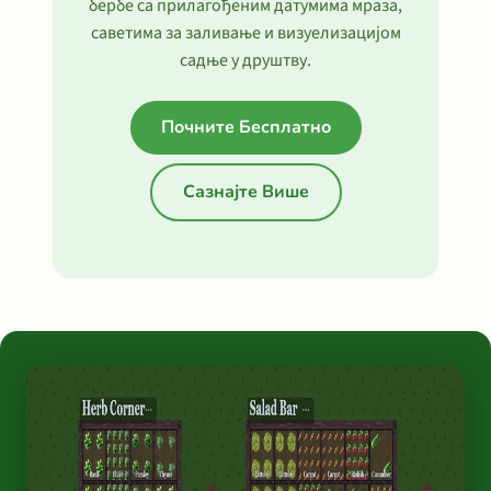
бербе са прилагођеним датумима мраза,
саветима за заливање и визуелизацијом
садње у друштву.
Почните Бесплатно
Сазнајте Више