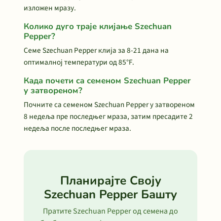
изложен мразу.
Колико дуго траје клијање Szechuan
Pepper?
Семе Szechuan Pepper клија за 8-21 дана на
оптималној температури од 85°F.
Када почети са семеном Szechuan Pepper
у затвореном?
Почните са семеном Szechuan Pepper у затвореном
8 недеља пре последњег мраза, затим пресадите 2
недеља после последњег мраза.
Планирајте Своју
Szechuan Pepper Башту
Пратите Szechuan Pepper од семена до