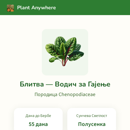
Plant Anywhere
Блитва — Водич за Гајење
Породица Chenopodiaceae
Дана до Бербе
Сунчева Светлост
55 дана
Полусенка