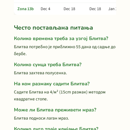
Zona 13b
Dec 4
Dec 18
Dec 18
Jan 27
Често постављана питања
Колико времена треба за узгој Блитва?
Блитва потребно је приближно 55 дана од садње до
бербе.
Колико сунца треба Блитва?
Блитва захтева полусенка.
На ком размаку садити Блитва?
Садите Блитва на 4/м² (15cm размак) методом
квадратне стопе.
Може ли Блитва преживети мраз?
Блитва подноси лаган мраз.
Колико дуго траје клијање Блитва?