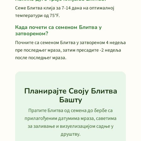
Семе Блитва клија за 7-14 дана на оптималној
температури од 75°F.
Када почети са семеном Блитва у
затвореном?
Почните са семеном Блитва у затвореном 4 недеља
пре последњег мраза, затим пресадите -2 недеља
после последњег мраза.
Планирајте Своју Блитва
Башту
Пратите Блитва од семена до бербе са
прилагођеним датумима мраза, саветима
за заливање и визуелизацијом садње у
друштву.