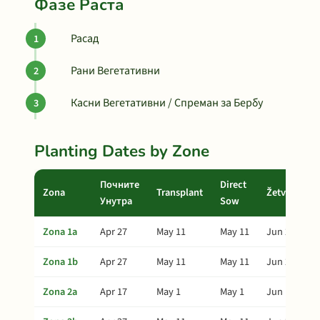
Фазе Раста
Расад
Рани Вегетативни
Касни Вегетативни / Спреман за Бербу
Planting Dates by Zone
Почните
Direct
Zona
Transplant
Žetva
Унутра
Sow
Zona 1a
Apr 27
May 11
May 11
Jun 20
Zona 1b
Apr 27
May 11
May 11
Jun 20
Zona 2a
Apr 17
May 1
May 1
Jun 10