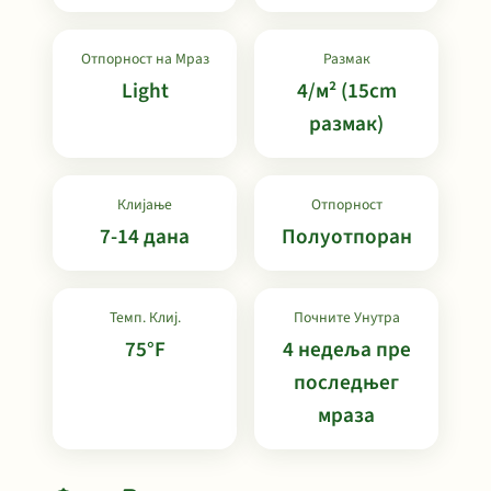
Отпорност на Мраз
Размак
Light
4/м² (15cm
размак)
Клијање
Отпорност
7-14 дана
Полуотпоран
Темп. Клиј.
Почните Унутра
75°F
4 недеља пре
последњег
мраза