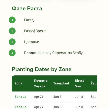
Фазе Раста
Расад
Развој Врежа
Цветање
Плодоношење / Спреман за Бербу
Planting Dates by Zone
Почните
Direct
Zona
Transplant
Žetva
Унутра
Sow
Zona 1a
Apr 27
Jun 8
Jun 8
Sep 6
Zona 1b
Apr 27
Jun 8
Jun 8
Sep 6