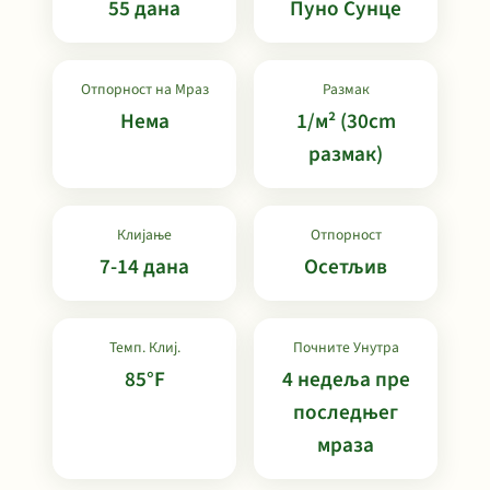
55 дана
Пуно Сунце
Отпорност на Мраз
Размак
Нема
1/м² (30cm
размак)
Клијање
Отпорност
7-14 дана
Осетљив
Темп. Клиј.
Почните Унутра
85°F
4 недеља пре
последњег
мраза