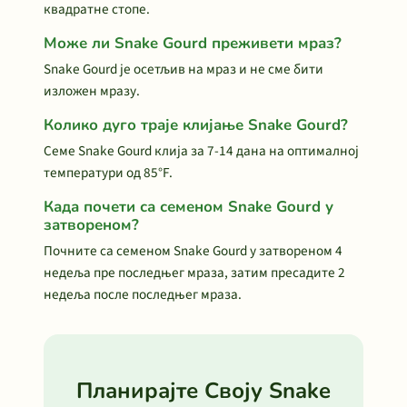
квадратне стопе.
Може ли Snake Gourd преживети мраз?
Snake Gourd је осетљив на мраз и не сме бити
изложен мразу.
Колико дуго траје клијање Snake Gourd?
Семе Snake Gourd клија за 7-14 дана на оптималној
температури од 85°F.
Када почети са семеном Snake Gourd у
затвореном?
Почните са семеном Snake Gourd у затвореном 4
недеља пре последњег мраза, затим пресадите 2
недеља после последњег мраза.
Планирајте Своју Snake