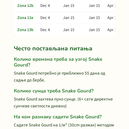
Zona 12b
Dec 4
Jan 15
Jan 15
Apr 15
Zona 13a
Dec 4
Jan 15
Jan 15
Apr 15
Zona 13b
Dec 4
Jan 15
Jan 15
Apr 15
Често постављана питања
Колико времена треба за узгој Snake
Gourd?
Snake Gourd потребно је приближно 55 дана од
садње до бербе.
Колико сунца треба Snake Gourd?
Snake Gourd захтева пуно сунце. (6+ сати директне
сунчеве светлости дневно)
На ком размаку садити Snake Gourd?
Садите Snake Gourd на 1/м² (30cm размак) методом