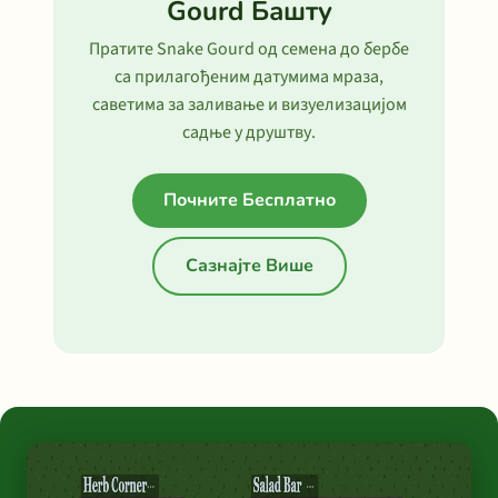
Gourd Башту
Пратите Snake Gourd од семена до бербе
са прилагођеним датумима мраза,
саветима за заливање и визуелизацијом
садње у друштву.
Почните Бесплатно
Сазнајте Више