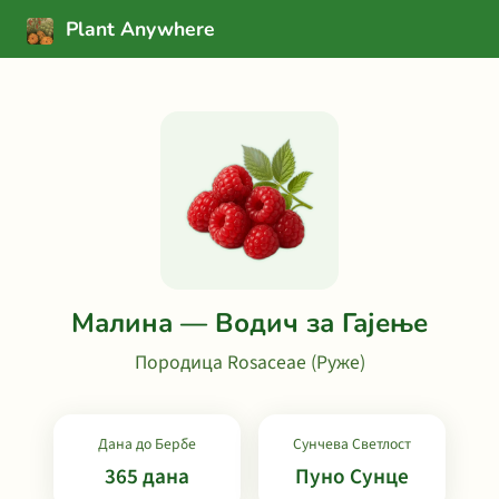
Plant Anywhere
Малина — Водич за Гајење
Породица Rosaceae (Руже)
Дана до Бербе
Сунчева Светлост
365 дана
Пуно Сунце