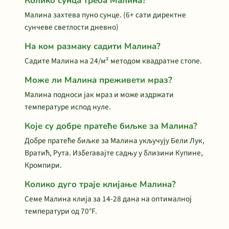
Колико сунца треба Малина?
Малина захтева пуно сунце. (6+ сати директне
сунчеве светлости дневно)
На ком размаку садити Малина?
Садите Малина на 24/м² методом квадратне стопе.
Може ли Малина преживети мраз?
Малина подноси јак мраз и може издржати
температуре испод нуле.
Које су добре пратеће биљке за Малина?
Добре пратеће биљке за Малина укључују Бели Лук,
Вратић, Рута. Избегавајте садњу у близини Купине,
Кромпири.
Колико дуго траје клијање Малина?
Семе Малина клија за 14-28 дана на оптималној
температури од 70°F.