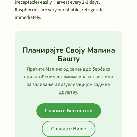
(receptacle) easily. Harvest every 2-3 days.
Raspberries are very perishable; refrigerate
immediately.
Планирајте Своју Малина
Башту
Пратите Малина од семена до бербе са
прилагођеним датумима мраза, саветима
за заливање и визуелизацијом садње у
друштву.
Почните Бесплатно
Сазнајте Више