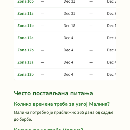
Zona 10b
—
Dec 31
—
Dec 31
Zona 11a
—
Dec 31
—
Dec 31
Zona 11b
—
Dec 18
—
Dec 18
Zona 12a
—
Dec 4
—
Dec 4
Zona 12b
—
Dec 4
—
Dec 4
Zona 13a
—
Dec 4
—
Dec 4
Zona 13b
—
Dec 4
—
Dec 4
Често постављана питања
Колико времена треба за узгој Малина?
Малина потребно је приближно 365 дана од садње
до бербе.