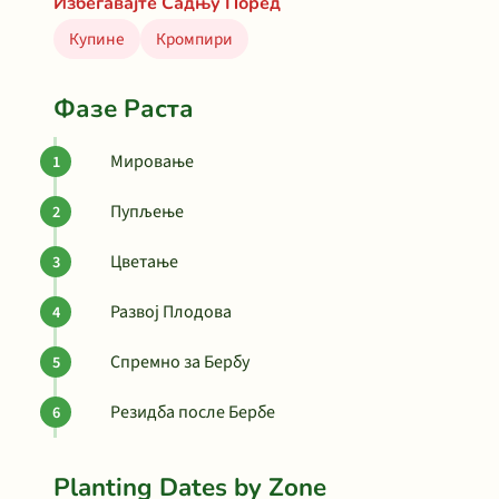
Избегавајте Садњу Поред
Купине
Кромпири
Фазе Раста
Мировање
Пупљење
Цветање
Развој Плодова
Спремно за Бербу
Резидба после Бербе
Planting Dates by Zone