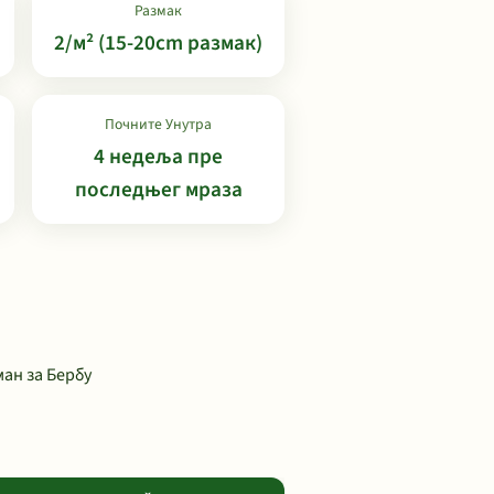
Размак
2/м² (15-20cm размак)
Почните Унутра
4 недеља пре
последњег мраза
ан за Бербу