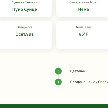
Сунчева Светлост
Отпорност на Мраз
Пуно Сунце
Нема
Отпорност
Темп. Клиј.
Осетљив
85°F
Цветање
Плодоношење / Спрем