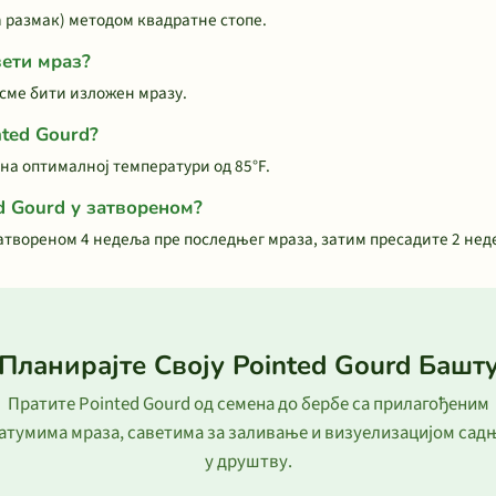
m размак) методом квадратне стопе.
ети мраз?
е сме бити изложен мразу.
nted Gourd?
 на оптималној температури од 85°F.
d Gourd у затвореном?
затвореном 4 недеља пре последњег мраза, затим пресадите 2 нед
Планирајте Своју Pointed Gourd Башт
Пратите Pointed Gourd од семена до бербе са прилагођеним
атумима мраза, саветима за заливање и визуелизацијом сад
у друштву.