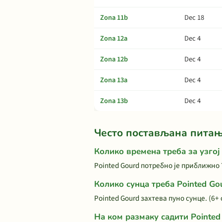
Zona 11b
Dec 18
Zona 12a
Dec 4
Zona 12b
Dec 4
Zona 13a
Dec 4
Zona 13b
Dec 4
Често постављана пита
Колико времена треба за узгој
Pointed Gourd потребно је приближно 
Колико сунца треба Pointed Go
Pointed Gourd захтева пуно сунце. (6
На ком размаку садити Pointed