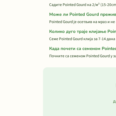
Садите Pointed Gourd на 2/м² (15-20c
Може ли Pointed Gourd прежив
Pointed Gourd је осетљив на мраз и н
Колико дуго траје клијање Poi
Семе Pointed Gourd клија за 7-14 дана
Када почети са семеном Pointe
Почните са семеном Pointed Gourd у 
д