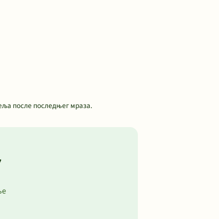
еља после последњег мраза.
у
ње