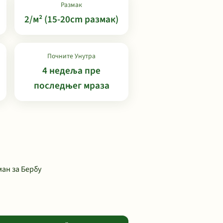
Размак
2/м² (15-20cm размак)
Почните Унутра
4 недеља пре
последњег мраза
ан за Бербу