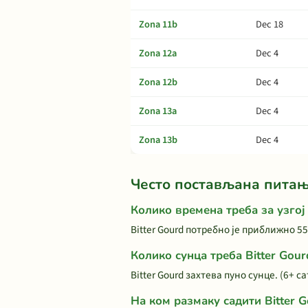
Zona 11b
Dec 18
Zona 12a
Dec 4
Zona 12b
Dec 4
Zona 13a
Dec 4
Zona 13b
Dec 4
Често постављана пита
Колико времена треба за узгој 
Bitter Gourd потребно је приближно 55
Колико сунца треба Bitter Gour
Bitter Gourd захтева пуно сунце. (6+ 
На ком размаку садити Bitter G