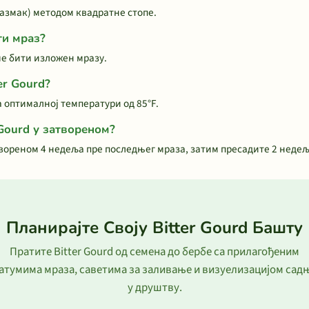
 размак) методом квадратне стопе.
ти мраз?
сме бити изложен мразу.
er Gourd?
на оптималној температури од 85°F.
 Gourd у затвореном?
атвореном 4 недеља пре последњег мраза, затим пресадите 2 неде
Планирајте Своју Bitter Gourd Башту
Пратите Bitter Gourd од семена до бербе са прилагођеним
атумима мраза, саветима за заливање и визуелизацијом сад
у друштву.