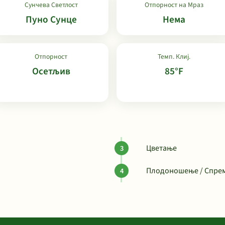
Сунчева Светлост
Отпорност на Мраз
Пуно Сунце
Нема
Отпорност
Темп. Клиј.
Осетљив
85°F
Цветање
Плодоношење / Спрем