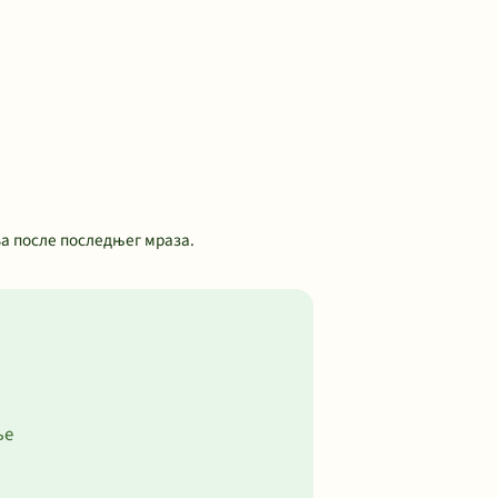
ља после последњег мраза.
ње