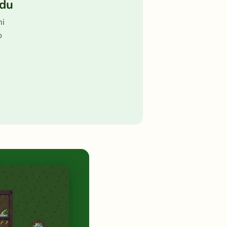
adu
mi
o