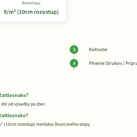
Rozostupy
9/m² (10cm rozostup)
Kvitnutie
Plnenie Strukov / Prip
Rattlesnake?
 dní od výsadby po zber.
Rattlesnake?
m² (10cm rozostup) metódou štvorcového stopy.