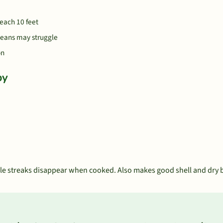
reach 10 feet
beans may struggle
on
by
le streaks disappear when cooked. Also makes good shell and dry be