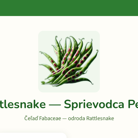
ttlesnake — Sprievodca P
Čeľaď Fabaceae — odroda Rattlesnake