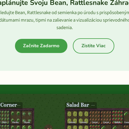
plánujte Svoju Bean, Rattlesnake Záhr
ledujte Bean, Rattlesnake od semienka po úrodu s prispôsobený
dátumami mrazu, tipmi na zalievanie a vizualizáciou sprievodnéh
sadenia.
Začnite Zadarmo
Zistite Viac