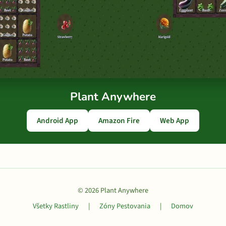
Plant Anywhere
Android App
Amazon Fire
Web App
© 2026 Plant Anywhere
Všetky Rastliny
|
Zóny Pestovania
|
Domov