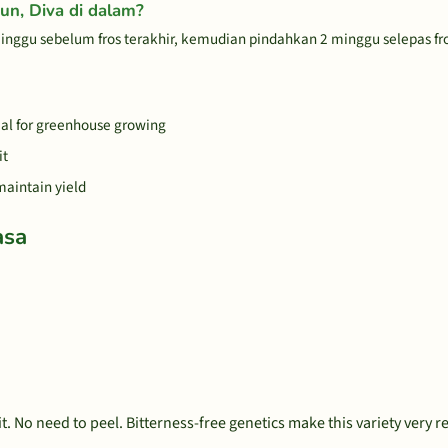
un, Diva di dalam?
nggu sebelum fros terakhir, kemudian pindahkan 2 minggu selepas fro
deal for greenhouse growing
it
maintain yield
asa
it. No need to peel. Bitterness-free genetics make this variety very re