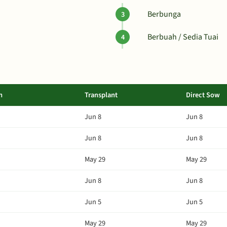
Berbunga
Berbuah / Sedia Tuai
m
Transplant
Direct Sow
Jun 8
Jun 8
Jun 8
Jun 8
May 29
May 29
Jun 8
Jun 8
Jun 5
Jun 5
May 29
May 29