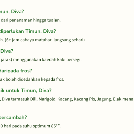
un, Diva?
i dari penanaman hingga tuaian.
diperlukan Timun, Diva?
. (6+ jam cahaya matahari langsung sehari)
 Diva?
 jarak) menggunakan kaedah kaki persegi.
aripada fros?
idak boleh didedahkan kepada fros.
k untuk Timun, Diva?
 Diva termasuk Dill, Marigold, Kacang, Kacang Pis, Jagung. Elak me
 bercambah?
0 hari pada suhu optimum 85°F.