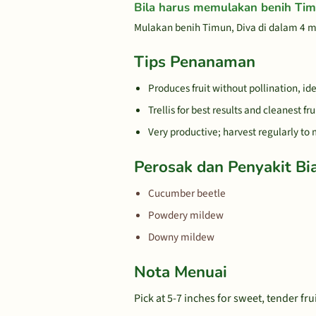
Bila harus memulakan benih Tim
Mulakan benih Timun, Diva di dalam 4 mi
Tips Penanaman
Produces fruit without pollination, i
Trellis for best results and cleanest fru
Very productive; harvest regularly to 
Perosak dan Penyakit Bi
Cucumber beetle
Powdery mildew
Downy mildew
Nota Menuai
Pick at 5-7 inches for sweet, tender fru