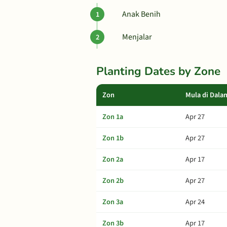
Anak Benih
Menjalar
Planting Dates by Zone
Zon
Mula di Dala
Zon 1a
Apr 27
Zon 1b
Apr 27
Zon 2a
Apr 17
Zon 2b
Apr 27
Zon 3a
Apr 24
Zon 3b
Apr 17