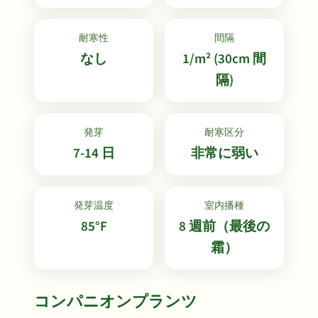
耐寒性
間隔
なし
1/m² (30cm 間
隔)
発芽
耐寒区分
7-14 日
非常に弱い
発芽温度
室内播種
85°F
8 週前（最後の
霜）
コンパニオンプランツ