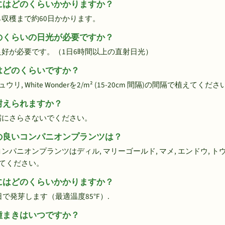
の栽培にはどのくらいかかりますか？
けから収穫まで約60日かかります。
にはどのくらいの日光が必要ですか？
当たり良好が必要です。（1日6時間以上の直射日光）
株間はどのくらいですか？
White Wonderを2/m² (15-20cm 間隔)の間隔で植えてくださ
霜に耐えられますか？
弱く、霜にさらさないでください。
と相性の良いコンパニオンプランツは？
の良いコンパニオンプランツはディル, マリーゴールド, マメ, エンドウ,
てください。
の発芽にはどのくらいかかりますか？
10 日で発芽します（最適温度85°F）.
室内種まきはいつですか？