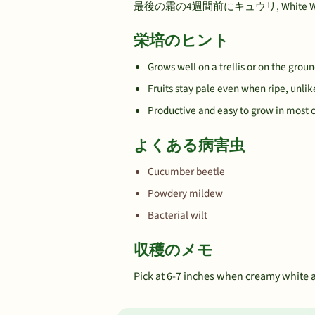
最後の霜の4週間前にキュウリ, Whit
栄培のヒント
Grows well on a trellis or on the grou
Fruits stay pale even when ripe, unl
Productive and easy to grow in most 
よくある病害虫
Cucumber beetle
Powdery mildew
Bacterial wilt
収穫のメモ
Pick at 6-7 inches when creamy white an