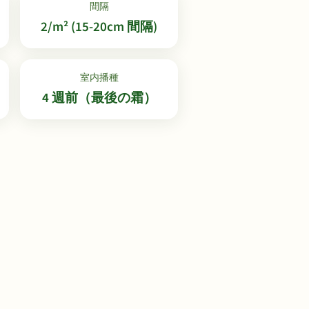
間隔
2/m² (15-20cm 間隔)
室内播種
4 週前（最後の霜）