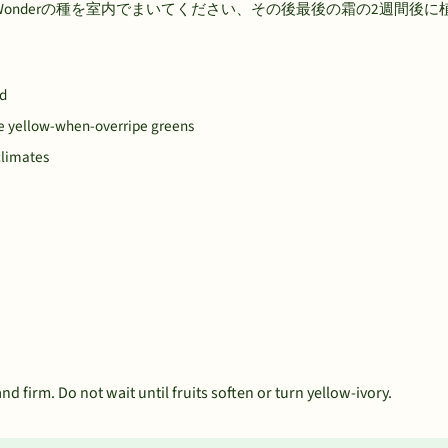
e Wonderの種を室内でまいてください、その後最後の霜の2週間後
nd
ike yellow-when-overripe greens
climates
d firm. Do not wait until fruits soften or turn yellow-ivory.