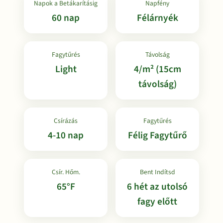
Napok a Betákarításig
Napfény
60 nap
Félárnyék
Fagytűrés
Távolság
Light
4/m² (15cm
távolság)
Csírázás
Fagytűrés
4-10 nap
Félig Fagytűrő
Csír. Hőm.
Bent Indítsd
65°F
6 hét az utolsó
fagy előtt