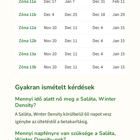
Zóna 11a
Dec 17
Jan 7
Dec 31
Feb 11
Zóna 11b
Dec 4
Dec 25
Dec 18
Jan 29
Zóna 12a
Nov 20
Dec 11
Dec 4
Jan 15
Zóna 12b
Nov 20
Dec 11
Dec 4
Jan 15
Zóna 13a
Nov 20
Dec 11
Dec 4
Jan 15
Zóna 13b
Nov 20
Dec 11
Dec 4
Jan 15
Gyakran ismételt kérdések
Mennyi idő alatt nő meg a Saláta, Winter
Density?
A Saláta, Winter Density körülbelül 60 napot vesz
igénybe az ültetéstől a betakarításig.
Mennyi napfényre van szüksége a Saláta,
Winter Density-nek?