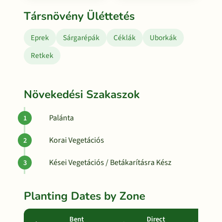
Társnövény Üléttetés
Eprek
Sárgarépák
Céklák
Uborkák
Retkek
Növekedési Szakaszok
Palánta
Korai Vegetációs
Kései Vegetációs / Betákarításra Kész
Planting Dates by Zone
Bent
Direct