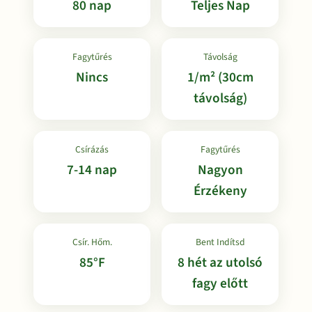
80 nap
Teljes Nap
Fagytűrés
Távolság
Nincs
1/m² (30cm
távolság)
Csírázás
Fagytűrés
7-14 nap
Nagyon
Érzékeny
Csír. Hőm.
Bent Indítsd
85°F
8 hét az utolsó
fagy előtt