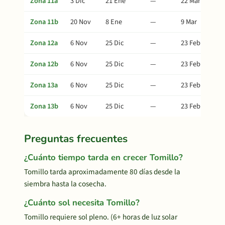
Zona 11a
3 Dic
21 Ene
—
22 Mar
Zona 11b
20 Nov
8 Ene
—
9 Mar
Zona 12a
6 Nov
25 Dic
—
23 Feb
Zona 12b
6 Nov
25 Dic
—
23 Feb
Zona 13a
6 Nov
25 Dic
—
23 Feb
Zona 13b
6 Nov
25 Dic
—
23 Feb
Preguntas frecuentes
¿Cuánto tiempo tarda en crecer Tomillo?
Tomillo tarda aproximadamente 80 días desde la
siembra hasta la cosecha.
¿Cuánto sol necesita Tomillo?
Tomillo requiere sol pleno. (6+ horas de luz solar