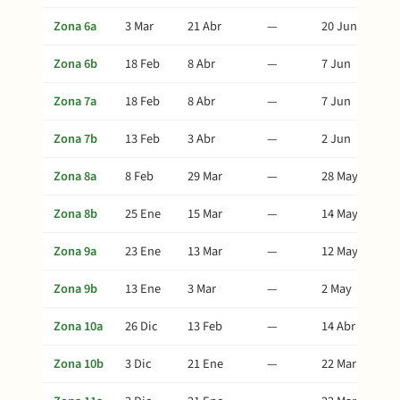
Zona 6a
3 Mar
21 Abr
—
20 Jun
Zona 6b
18 Feb
8 Abr
—
7 Jun
Zona 7a
18 Feb
8 Abr
—
7 Jun
Zona 7b
13 Feb
3 Abr
—
2 Jun
Zona 8a
8 Feb
29 Mar
—
28 May
Zona 8b
25 Ene
15 Mar
—
14 May
Zona 9a
23 Ene
13 Mar
—
12 May
Zona 9b
13 Ene
3 Mar
—
2 May
Zona 10a
26 Dic
13 Feb
—
14 Abr
Zona 10b
3 Dic
21 Ene
—
22 Mar