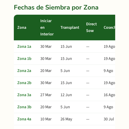
Fechas de Siembra por Zona
Iniciar
Direct
Zona
en
Transplant
Cosecha
Sow
Interior
Zona 1a
30 Mar
15 Jun
—
19 Ago
Zona 1b
30 Mar
15 Jun
—
19 Ago
Zona 2a
20 Mar
5 Jun
—
9 Ago
Zona 2b
30 Mar
15 Jun
—
19 Ago
Zona 3a
27 Mar
12 Jun
—
16 Ago
Zona 3b
20 Mar
5 Jun
—
9 Ago
Zona 4a
10 Mar
26 May
—
30 Jul