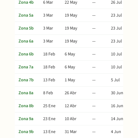
Zona 4b
6 Mar
22 May
—
26 Jul
Zona 5a
3 Mar
19 May
—
23 Jul
Zona 5b
3 Mar
19 May
—
23 Jul
Zona 6a
3 Mar
19 May
—
23 Jul
Zona 6b
18 Feb
6 May
—
10 Jul
Zona 7a
18 Feb
6 May
—
10 Jul
Zona 7b
13 Feb
1 May
—
5 Jul
Zona 8a
8 Feb
26 Abr
—
30 Jun
Zona 8b
25 Ene
12 Abr
—
16 Jun
Zona 9a
23 Ene
10 Abr
—
14 Jun
Zona 9b
13 Ene
31 Mar
—
4 Jun