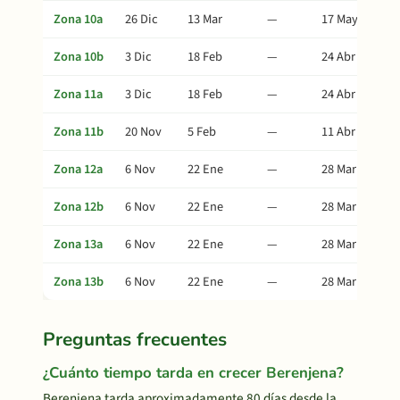
Zona 10a
26 Dic
13 Mar
—
17 May
Zona 10b
3 Dic
18 Feb
—
24 Abr
Zona 11a
3 Dic
18 Feb
—
24 Abr
Zona 11b
20 Nov
5 Feb
—
11 Abr
Zona 12a
6 Nov
22 Ene
—
28 Mar
Zona 12b
6 Nov
22 Ene
—
28 Mar
Zona 13a
6 Nov
22 Ene
—
28 Mar
Zona 13b
6 Nov
22 Ene
—
28 Mar
Preguntas frecuentes
¿Cuánto tiempo tarda en crecer Berenjena?
Berenjena tarda aproximadamente 80 días desde la