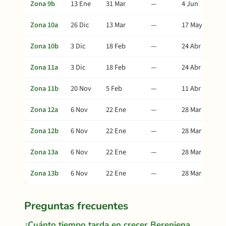
Zona 9b
13 Ene
31 Mar
—
4 Jun
Zona 10a
26 Dic
13 Mar
—
17 May
Zona 10b
3 Dic
18 Feb
—
24 Abr
Zona 11a
3 Dic
18 Feb
—
24 Abr
Zona 11b
20 Nov
5 Feb
—
11 Abr
Zona 12a
6 Nov
22 Ene
—
28 Mar
Zona 12b
6 Nov
22 Ene
—
28 Mar
Zona 13a
6 Nov
22 Ene
—
28 Mar
Zona 13b
6 Nov
22 Ene
—
28 Mar
Preguntas frecuentes
¿Cuánto tiempo tarda en crecer Berenjena,