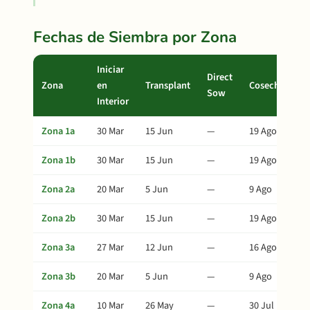
Fechas de Siembra por Zona
Iniciar
Direct
Zona
en
Transplant
Cosecha
Sow
Interior
Zona 1a
30 Mar
15 Jun
—
19 Ago
Zona 1b
30 Mar
15 Jun
—
19 Ago
Zona 2a
20 Mar
5 Jun
—
9 Ago
Zona 2b
30 Mar
15 Jun
—
19 Ago
Zona 3a
27 Mar
12 Jun
—
16 Ago
Zona 3b
20 Mar
5 Jun
—
9 Ago
Zona 4a
10 Mar
26 May
—
30 Jul