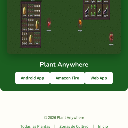
Plant Anywhere
Android App
Amazon Fire
Web App
© 2026 Plant Anywhere
Todas las Plantas
|
Zonas de Cultivo
|
Inicio