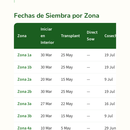
Fechas de Siembra por Zona
Iniciar
Direct
Zona
en
Transplant
Cosecha
Sow
Interior
Zona 1a
30 Mar
25 May
—
19 Jul
Zona 1b
30 Mar
25 May
—
19 Jul
Zona 2a
20 Mar
15 May
—
9 Jul
Zona 2b
30 Mar
25 May
—
19 Jul
Zona 3a
27 Mar
22 May
—
16 Jul
Zona 3b
20 Mar
15 May
—
9 Jul
Zona 4a
10 Mar
5 May
—
29 Jun