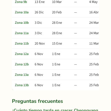
Zona 9b
13 Ene
10 Mar
—
4 May
Zona 10a
26 Dic
20 Feb
—
16 Abr
Zona 10b
3 Dic
28 Ene
—
24 Mar
Zona 11a
3 Dic
28 Ene
—
24 Mar
Zona 11b
20 Nov
15 Ene
—
11 Mar
Zona 12a
6 Nov
1 Ene
—
25 Feb
Zona 12b
6 Nov
1 Ene
—
25 Feb
Zona 13a
6 Nov
1 Ene
—
25 Feb
Zona 13b
6 Nov
1 Ene
—
25 Feb
Preguntas frecuentes
¿Cuánto tiempo tarda en crecer Cheongyang