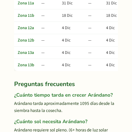
Zona 11a
—
31 Dic
—
31 Dic
Zona 11b
—
18 Dic
—
18 Dic
Zona 12a
—
4 Dic
—
4 Dic
Zona 12b
—
4 Dic
—
4 Dic
Zona 13a
—
4 Dic
—
4 Dic
Zona 13b
—
4 Dic
—
4 Dic
Preguntas frecuentes
¿Cuánto tiempo tarda en crecer Arándano?
Arándano tarda aproximadamente 1095 días desde la
siembra hasta la cosecha.
¿Cuánto sol necesita Arándano?
Arándano requiere sol pleno. (6+ horas de luz solar