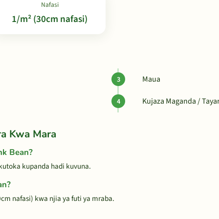
Nafasi
1/m² (30cm nafasi)
Maua
Kujaza Maganda / Taya
ra Kwa Mara
nk Bean?
 kutoka kupanda hadi kuvuna.
an?
cm nafasi) kwa njia ya futi ya mraba.