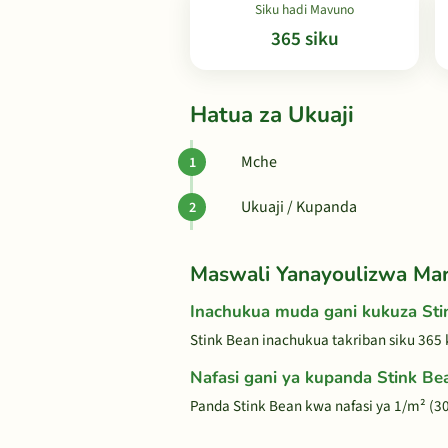
Siku hadi Mavuno
365 siku
Hatua za Ukuaji
Mche
Ukuaji / Kupanda
Maswali Yanayoulizwa Ma
Inachukua muda gani kukuza Sti
Stink Bean inachukua takriban siku 365
Nafasi gani ya kupanda Stink Be
Panda Stink Bean kwa nafasi ya 1/m² (30