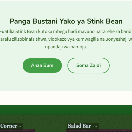
Panga Bustani Yako ya Stink Bean
Fuatilia Stink Bean kutoka mbegu hadi mavuno na tarehe za barid
arafu zilizobinafsishwa, vidokezo vya kumwagilia na uonyeshaji 
upandaji wa pamoja.
Anza Bure
Soma Zaidi