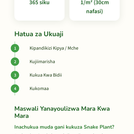
365 siku
1/m² (30cm
nafasi)
Hatua za Ukuaji
Kipandikizi Kipya / Mche
Kujiimarisha
Kukua Kwa Bidii
Kukomaa
Maswali Yanayoulizwa Mara Kwa
Mara
Inachukua muda gani kukuza Snake Plant?