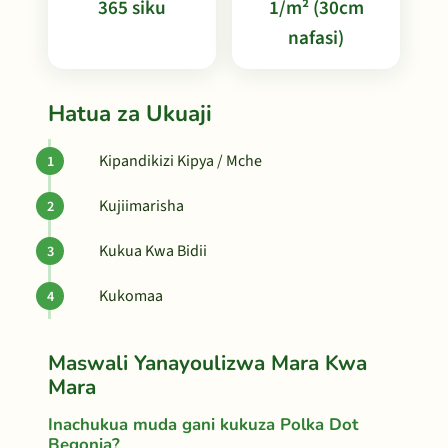
365 siku
1/m² (30cm
nafasi)
Hatua za Ukuaji
Kipandikizi Kipya / Mche
Kujiimarisha
Kukua Kwa Bidii
Kukomaa
Maswali Yanayoulizwa Mara Kwa
Mara
Inachukua muda gani kukuza Polka Dot
Begonia?