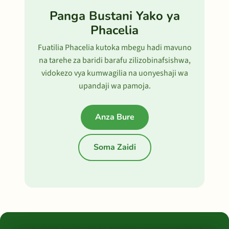
Panga Bustani Yako ya
Phacelia
Fuatilia Phacelia kutoka mbegu hadi mavuno
na tarehe za baridi barafu zilizobinafsishwa,
vidokezo vya kumwagilia na uonyeshaji wa
upandaji wa pamoja.
Anza Bure
Soma Zaidi