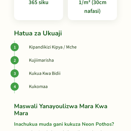
365 siku
1/m² (30cm
nafasi)
Hatua za Ukuaji
Kipandikizi Kipya / Mche
Kujiimarisha
Kukua Kwa Bidii
Kukomaa
Maswali Yanayoulizwa Mara Kwa
Mara
Inachukua muda gani kukuza Neon Pothos?