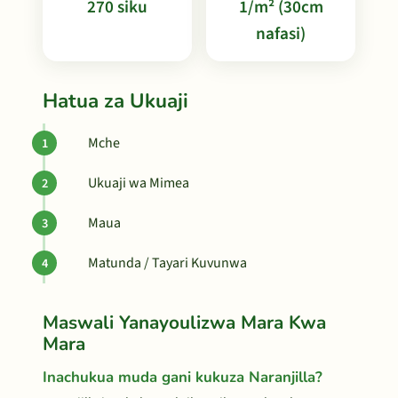
270 siku
1/m² (30cm
nafasi)
Hatua za Ukuaji
Mche
Ukuaji wa Mimea
Maua
Matunda / Tayari Kuvunwa
Maswali Yanayoulizwa Mara Kwa
Mara
Inachukua muda gani kukuza Naranjilla?