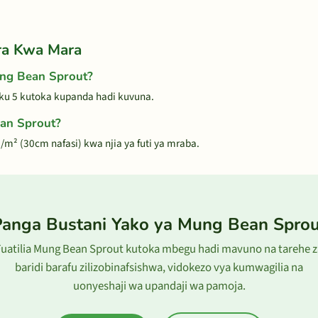
ra Kwa Mara
ng Bean Sprout?
ku 5 kutoka kupanda hadi kuvuna.
an Sprout?
m² (30cm nafasi) kwa njia ya futi ya mraba.
Panga Bustani Yako ya Mung Bean Sprou
Fuatilia Mung Bean Sprout kutoka mbegu hadi mavuno na tarehe z
baridi barafu zilizobinafsishwa, vidokezo vya kumwagilia na
uonyeshaji wa upandaji wa pamoja.