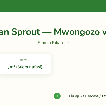
an Sprout — Mwongozo w
Familia Fabaceae
Nafasi
1/m² (30cm nafasi)
Ukuaji wa Baadaye / T