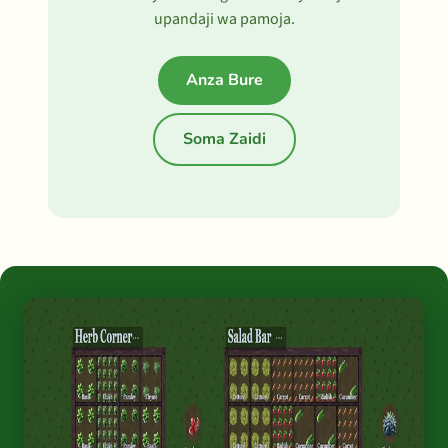
upandaji wa pamoja.
Anza Bure
Soma Zaidi