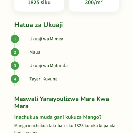
1825 siku
300/m²
Hatua za Ukuaji
Ukuaji wa Mimea
Maua
Ukuaji wa Matunda
Tayari Kuvuna
Maswali Yanayoulizwa Mara Kwa
Mara
Inachukua muda gani kukuza Mango?
Mango inachukua takriban siku 1825 kutoka kupanda
hadi kuvuna.