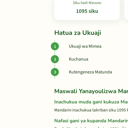
Siku hadi Mavuno
1095 siku
Hatua za Ukuaji
Ukuaji wa Mimea
Kuchanua
Kutengeneza Matunda
Maswali Yanayoulizwa Ma
Inachukua muda gani kukuza Ma
Mandarin inachukua takriban siku 1095
Nafasi gani ya kupanda Mandari