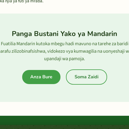
 njia ya futi ya mraba.
Panga Bustani Yako ya Mandarin
Fuatilia Mandarin kutoka mbegu hadi mavuno na tarehe za baridi
arafu zilizobinafsishwa, vidokezo vya kumwagilia na uonyeshaji 
upandaji wa pamoja.
Anza Bure
Soma Zaidi