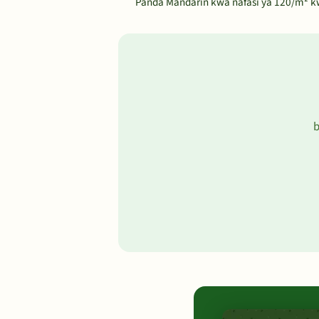
Panda Mandarin kwa nafasi ya 120/m² kwa
b