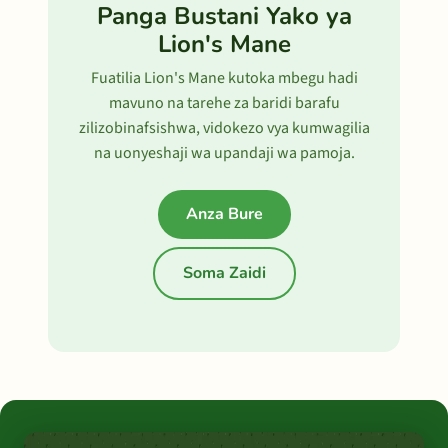
Panga Bustani Yako ya
Lion's Mane
Fuatilia Lion's Mane kutoka mbegu hadi
mavuno na tarehe za baridi barafu
zilizobinafsishwa, vidokezo vya kumwagilia
na uonyeshaji wa upandaji wa pamoja.
Anza Bure
Soma Zaidi