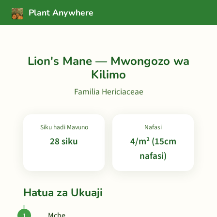
Plant Anywhere
Lion's Mane — Mwongozo wa
Kilimo
Familia Hericiaceae
Siku hadi Mavuno
Nafasi
28 siku
4/m² (15cm
nafasi)
Hatua za Ukuaji
Mche