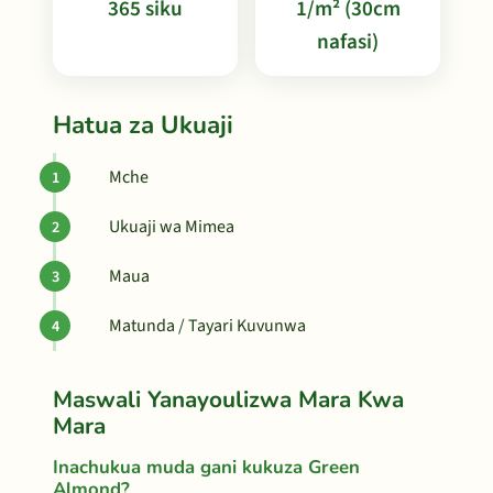
365 siku
1/m² (30cm
nafasi)
Hatua za Ukuaji
Mche
Ukuaji wa Mimea
Maua
Matunda / Tayari Kuvunwa
Maswali Yanayoulizwa Mara Kwa
Mara
Inachukua muda gani kukuza Green
Almond?