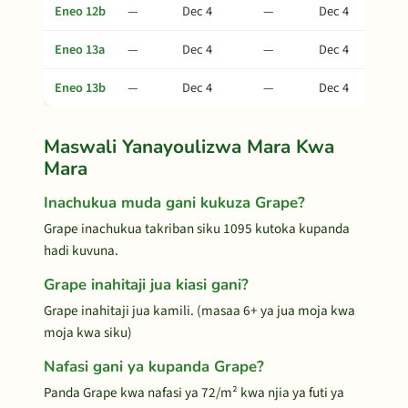
Eneo 12b
—
Dec 4
—
Dec 4
Eneo 13a
—
Dec 4
—
Dec 4
Eneo 13b
—
Dec 4
—
Dec 4
Maswali Yanayoulizwa Mara Kwa
Mara
Inachukua muda gani kukuza Grape?
Grape inachukua takriban siku 1095 kutoka kupanda
hadi kuvuna.
Grape inahitaji jua kiasi gani?
Grape inahitaji jua kamili. (masaa 6+ ya jua moja kwa
moja kwa siku)
Nafasi gani ya kupanda Grape?
Panda Grape kwa nafasi ya 72/m² kwa njia ya futi ya