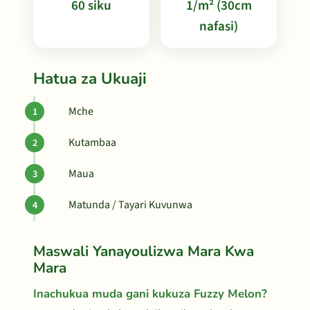
60 siku
1/m² (30cm
nafasi)
Hatua za Ukuaji
Mche
Kutambaa
Maua
Matunda / Tayari Kuvunwa
Maswali Yanayoulizwa Mara Kwa
Mara
Inachukua muda gani kukuza Fuzzy Melon?