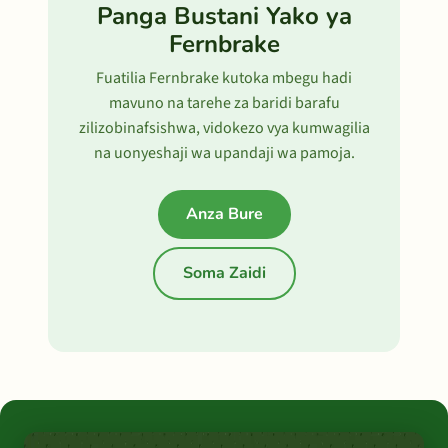
Panga Bustani Yako ya
Fernbrake
Fuatilia Fernbrake kutoka mbegu hadi
mavuno na tarehe za baridi barafu
zilizobinafsishwa, vidokezo vya kumwagilia
na uonyeshaji wa upandaji wa pamoja.
Anza Bure
Soma Zaidi