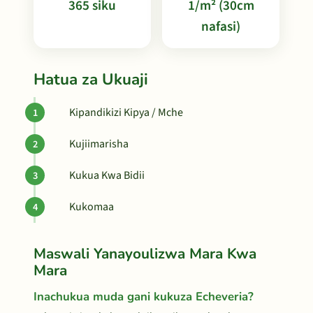
365 siku
1/m² (30cm
nafasi)
Hatua za Ukuaji
Kipandikizi Kipya / Mche
Kujiimarisha
Kukua Kwa Bidii
Kukomaa
Maswali Yanayoulizwa Mara Kwa
Mara
Inachukua muda gani kukuza Echeveria?