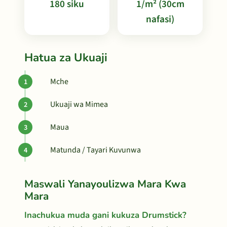
180 siku
1/m² (30cm
nafasi)
Hatua za Ukuaji
Mche
Ukuaji wa Mimea
Maua
Matunda / Tayari Kuvunwa
Maswali Yanayoulizwa Mara Kwa
Mara
Inachukua muda gani kukuza Drumstick?