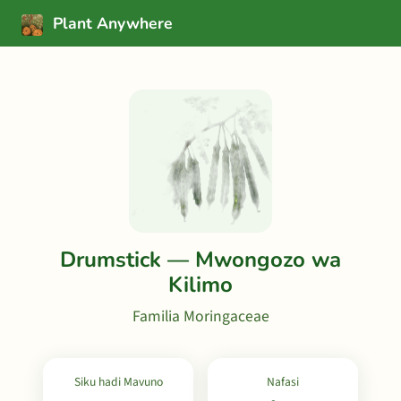
Plant Anywhere
Drumstick — Mwongozo wa
Kilimo
Familia Moringaceae
Siku hadi Mavuno
Nafasi