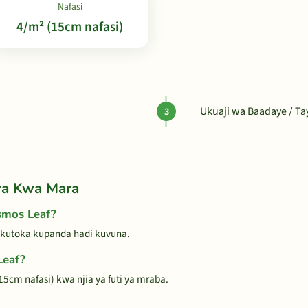
Nafasi
4/m² (15cm nafasi)
Ukuaji wa Baadaye / T
ra Kwa Mara
smos Leaf?
 kutoka kupanda hadi kuvuna.
Leaf?
5cm nafasi) kwa njia ya futi ya mraba.