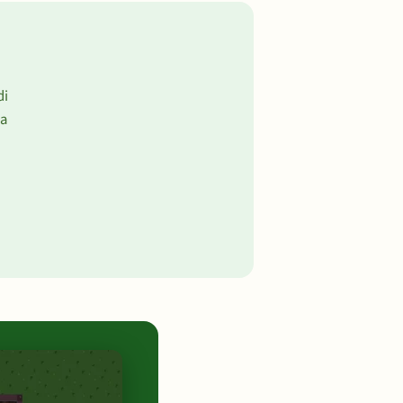
di
wa