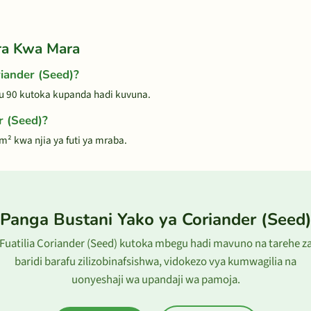
ra Kwa Mara
iander (Seed)?
ku 90 kutoka kupanda hadi kuvuna.
r (Seed)?
m² kwa njia ya futi ya mraba.
Panga Bustani Yako ya Coriander (Seed
Fuatilia Coriander (Seed) kutoka mbegu hadi mavuno na tarehe z
baridi barafu zilizobinafsishwa, vidokezo vya kumwagilia na
uonyeshaji wa upandaji wa pamoja.