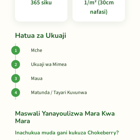
365 siku
1/m² (30cm
nafasi)
Hatua za Ukuaji
Mche
Ukuaji wa Mimea
Maua
Matunda / Tayari Kuvunwa
Maswali Yanayoulizwa Mara Kwa
Mara
Inachukua muda gani kukuza Chokeberry?