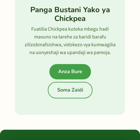
Panga Bustani Yako ya
Chickpea
Fuatilia Chickpea kutoka mbegu hadi
mavuno na tarehe za baridi barafu
zilizobinafsishwa, vidokezo vya kumwagilia
na uonyeshaji wa upandaji wa pamoja.
Anza Bure
Soma Zaidi