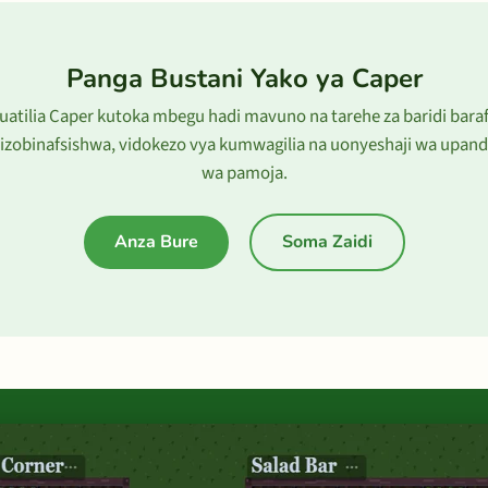
Panga Bustani Yako ya Caper
uatilia Caper kutoka mbegu hadi mavuno na tarehe za baridi bara
lizobinafsishwa, vidokezo vya kumwagilia na uonyeshaji wa upand
wa pamoja.
Anza Bure
Soma Zaidi