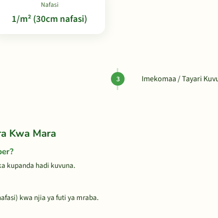
Nafasi
1/m² (30cm nafasi)
Imekomaa / Tayari Ku
ra Kwa Mara
per?
ka kupanda hadi kuvuna.
fasi) kwa njia ya futi ya mraba.