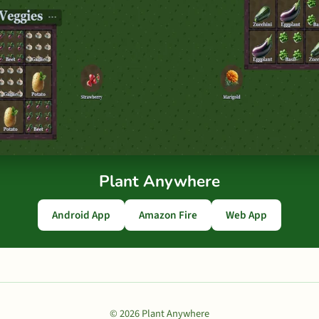
Plant Anywhere
Android App
Amazon Fire
Web App
© 2026 Plant Anywhere