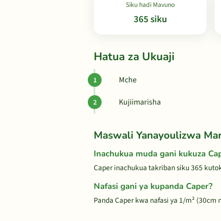
Siku hadi Mavuno
365 siku
Hatua za Ukuaji
Mche
Kujiimarisha
Maswali Yanayoulizwa Ma
Inachukua muda gani kukuza Ca
Caper inachukua takriban siku 365 kuto
Nafasi gani ya kupanda Caper?
Panda Caper kwa nafasi ya 1/m² (30cm na