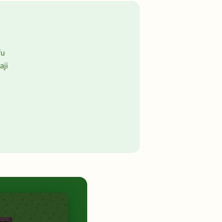
fu
aji